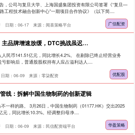
公告，公司与复旦大学、上海国盛集团投资有限公司签署《“复旦—
路工程技术融合创新中心”一期项目合作协议》（以下简....
广信配资
资
日期：06-17
来源：闻喜策略平台
优配股 特步的2025：主品牌增速放缓，DTC挑战虽迟但至
人民币141.51亿元，同比增长4.2%。 在剔除已终止经营业务
的盈亏影响后，普通股股权持有人应占溢利达人....
优配股
日期：06-09
来源：零柒配资
卖管线：拆解中国生物制药的创新逻辑
样的路。 3月26日，中国生物制药（01177.HK）交出2025
亿元，同比增长10.3%。经调整归母净....
华盈策略
资
日期：06-09
来源：民信配资端平台