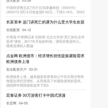
长宏网
05-18
“Token工厂”这一发端于英伟达GTC2026大会的前沿
概念，正以惊人速度在中国从理论走向大规模商业落
地。 5月17日
顺市配资 A股四大指数集体高开，宇树机器
人、AI应用等概念股活跃
安全配资开户
06-24
6月2日，A股四大指数集体高开，上证指数涨
0.09%，深成指涨0.46%，创业板指涨0.92%，科创综
指涨0.62%。