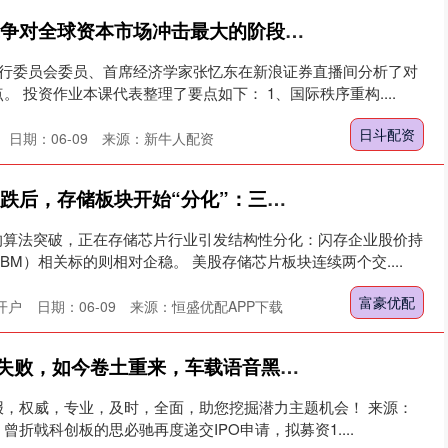
日斗配资 张忆东：战争对全球资本市场冲击最大的阶段已过去，真正的TACO——停战，最快4月到来，那时再risk on
执行委员会委员、首席经济学家张忆东在新浪证券直播间分析了对
 投资作业本课代表整理了要点如下： 1、国际秩序重构....
日斗配资
日期：06-09
来源：新牛人配资
富豪优配 连续两天大跌后，存储板块开始“分化”：三星海力士企稳，“闪存”继续下跌
的算法突破，正在存储芯片行业引发结构性分化：闪存企业股价持
M）相关标的则相对企稳。 美股存储芯片板块连续两个交....
富豪优配
开户
日期：06-09
来源：恒盛优配APP下载
星火配资 三年前IPO失败，如今卷土重来，车载语音黑马二次闯关IPO
报，权威，专业，及时，全面，助您挖掘潜力主题机会！ 来源：
日，曾折戟科创板的思必驰再度递交IPO申请，拟募资1....