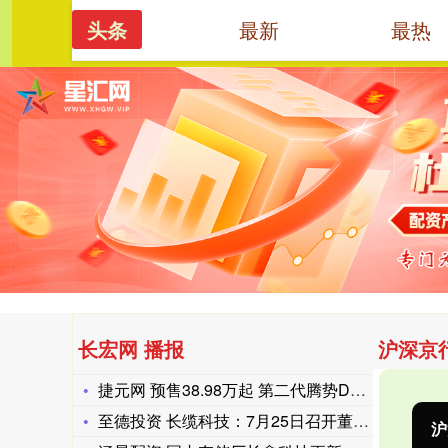
头条
最新
最热
长宏网
首页
长宏网 播报
沪深京
捷元网 预售38.98万起 第二代腾势D9将4月27日上市
至德投资 长缆科技：7月25日召开董事会会议
沪深300
4658.15
北
57.22
1.24%