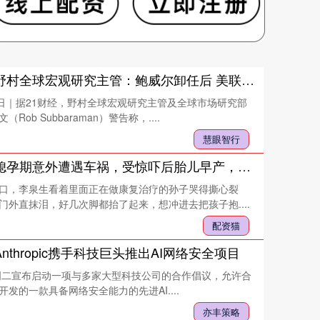
慧眼智行 野村全球宏观研究主管：鲍威尔卸任后 美联储可能会迎来一位与特朗普立场更一致的新主席
2日｜据21财经，野村全球宏观研究主管及全球市场研究部
Rob Subbaraman）警告称，....
慧眼智行
配资猫 儿媳孕期意外遭遇车祸，受惊吓后胎儿早产，医生的话让全家崩溃_李泉生_孩子_孙子
口，李泉生看着里面正在做康复治疗的孙子哭得撕心裂
门外直抹泪，好几次脚都抬了起来，想冲进去把孩子抱....
配资猫
nthropic携手科技巨头推出AI网络安全项目
ic于周二宣布启动一项与多家大型科技公司的合作倡议，允许合
发的一款具备网络安全能力的先进AI....
亦丰策略