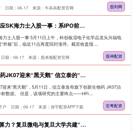
股利网
资
日期：06-17
来源：牛犇犇配资官网
股神配资 兴福电子回应SK海力士入股一事：系IPO前股东 1月22日解除限售
海力士入股一事 5月11日上午，科创板湿电子化学品龙头兴福电
暂“炸板”后，临近11点再度回封涨停。截至收盘报....
股神配资
日期：06-17
来源：股来顺配资官网
宏粤配资 在研心衰新药JK07迎来“黑天鹅” 信立泰的“百亿心衰药”梦碎了吗？
7迎来“黑天鹅”，5月11日，信立泰发布旗下创新生物药 JK07治
数据。 但是，该项研究的主要终点——HFr....
宏粤配资
开户
日期：06-17
来源：保宇配资APP下载
广信配资 发力FPGA算力？复旦微电与复旦大学共建“集成电路技术中心”