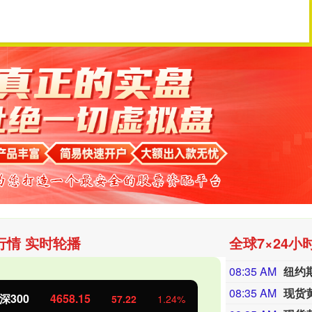
安全配资开户
在线配资
按天配资
行情 实时轮播
全球7×24小
08:35 AM
纽约期
08:35 AM
现货黄
证50
1119.46
创业板指
25.97
2.38%