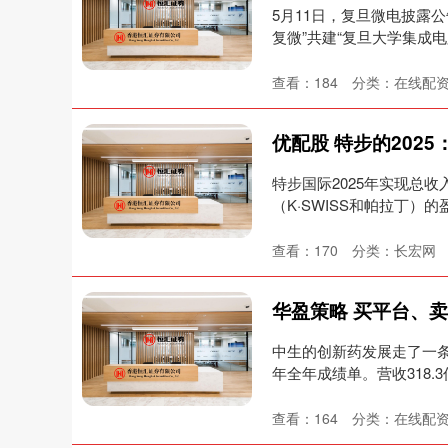
5月11日，复旦微电披露
复微”共建“复旦大学集成电
查看：
184
分类：
在线配
特步国际2025年实现总收入
（K·SWISS和帕拉丁）
查看：
170
分类：
长宏网
华盈策略 买平台、
中生的创新药发展走了一条不一
年全年成绩单。营收318.3
查看：
164
分类：
在线配