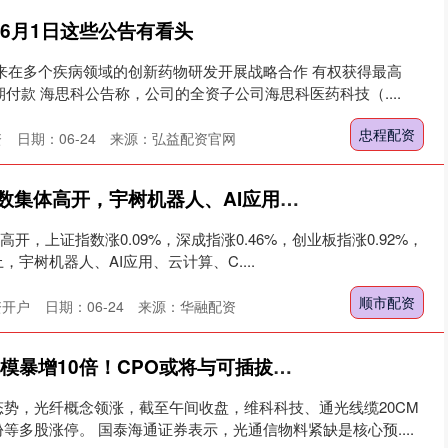
6月1日这些公告有看头
来在多个疾病领域的创新药物研发开展战略合作 有权获得最高
期付款 海思科公告称，公司的全资子公司海思科医药科技（....
忠程配资
资
日期：06-24
来源：弘益配资官网
顺市配资 A股四大指数集体高开，宇树机器人、AI应用等概念股活跃
开，上证指数涨0.09%，深成指涨0.46%，创业板指涨0.92%，
上，宇树机器人、AI应用、云计算、C....
顺市配资
资开户
日期：06-24
来源：华融配资
股利网 光互联潜在规模暴增10倍！CPO或将与可插拔共存(附股)
势，光纤概念领涨，截至午间收盘，维科科技、通光线缆20CM
等多股涨停。 国泰海通证券表示，光通信物料紧缺是核心预....