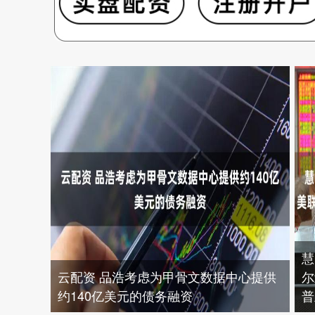
慧
云配资 品浩考虑为甲骨文数据中心提供
尔
约140亿美元的债务融资
普