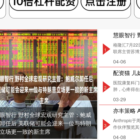
格隆汇7月2
1
联席主管苏博文（
04-06
医院康复科门
2
肺，心疼得在
03-29
亦丰策略 A
眼智行 野村全球宏观研究主管：鲍威
Anthrop
卸任后 美联储可能会迎来一位与特朗
3
作伙伴预览其开
立场更一致的新主席
04-08