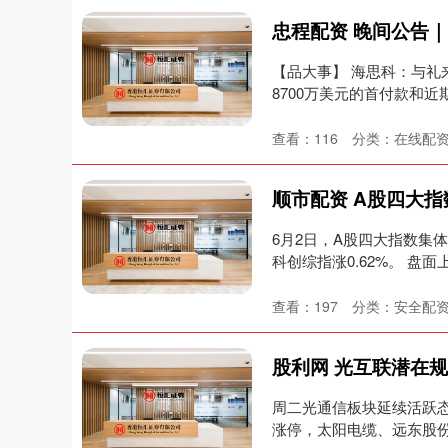
忠程配资 晚间公告｜
【品大事】 海思科：与礼
8700万美元的首付款和近
查看：
116
分类：
在线配
6月2日，A股四大指数集体高
科创综指涨0.62%。 盘面
查看：
197
分类：
安全配
周二光通信板块延续活跃态
涨停，太阳电缆、远东股份