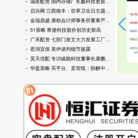
涵星配资 国内存储厂长鑫科技更新招股书：第一季度净利润超20
启兴网 江西南丰：世界卫生日主题活动进校园
金瑞鼎盛 康栢会计师事务所董事严君贤分享内地企业出海香港合规
51策略 希捷科技股价创历史新高
广禾配资 七部门发文大力发展工厂游，明确8个重点任务！专家解
君润宜保 美伊谈判细节披露
昊天优配 专访碳能科技董事长康鹏：打造能源领域的“贝尔实验室
华盈策略 买平台、卖管线：拆解中国生物制药的创新逻辑