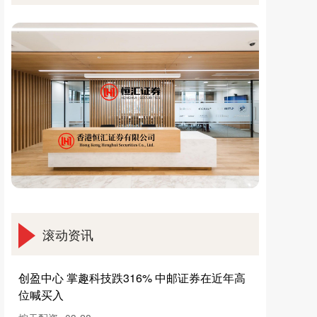
滚动资讯
财富e99 “算力网要来了”冲上热搜，A股龙头将
建“Token工厂”，受益股一览（附股）