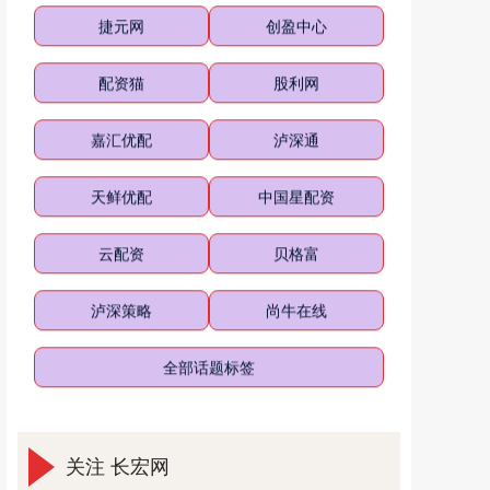
捷元网
创盈中心
配资猫
股利网
嘉汇优配
泸深通
天鲜优配
中国星配资
云配资
贝格富
泸深策略
尚牛在线
全部话题标签
关注 长宏网