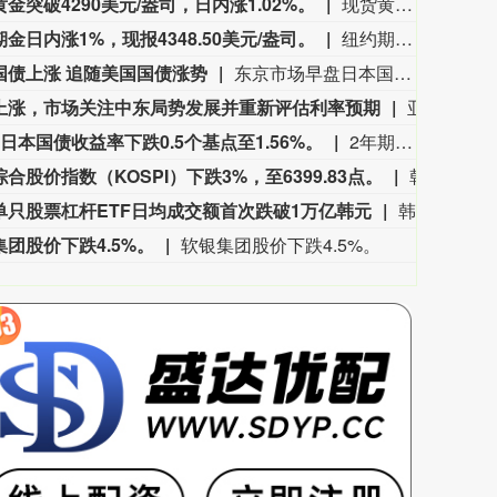
金突破4290美元/盎司，日内涨1.02%。
现货黄金突破4290美元/盎司，日内涨1.02%。
金日内涨1%，现报4348.50美元/盎司。
纽约期金日内涨1%，现报4348.50美元/盎司。
国债上涨 追随美国国债涨势
东京市场早盘日本国债上涨，追随隔夜美国国债价格的涨势。日本国债和美国国债往往同步波动。今天的焦点可能集中在日本财务省拍卖约6,000亿日元的30年期日本国债上。花旗投资研究的Tomohisa Fujiki在一份研究报告中说：“此次拍卖的需求可能是由寿险公司推动的。“该利率策略师说：“收益率应处于足以进行常规购买的水平。”10年期日本国债收益率下跌1.5个基点，至2.790%。30年期日本国债收益率下跌3个基点，至3.93%。
上涨，市场关注中东局势发展并重新评估利率预期
亚洲早盘金价走高，此前受美元走软和美国国债收益率下降影响，金价在隔夜上涨。解决中东危机的努力仍将是该贵金属的主要驱动力，在整个冲突期间，随着石油冲击刺激了加息预期，且避险资金流入提振了美元，该贵金属价格大幅下跌。Kudo.com的Konstantinos Chrysikos表示，解决危机的进展可能会降低债券收益率并使黄金受益，而任何挫折都可能引发对美元的需求并令该贵金属承压。他说，市场仍预期美联储在下次会议上加息，但维持利率不变的概率正在上升——这一转变可能会支撑金价。即将公布的美国就业数据可能会影响更多偏宽松的观点是否会获得关注。现货黄金上涨0.6%，至每盎司4,276.31美元。
日本国债收益率下跌0.5个基点至1.56%。
2年期日本国债收益率下跌0.5个基点至1.56%。
合股价指数（KOSPI）下跌3%，至6399.83点。
韩国综合股价指数（KOSPI）下跌3%，至6399.83点。
单只股票杠杆ETF日均成交额首次跌破1万亿韩元
韩国交易所周四公布数据显示，在监管机构出台限制措施后，16只单只股票杠杆ETF的日均成交额周三降至9198亿韩元，自5月27日上市以来首次跌破1万亿韩元。上周五，韩国金融监管机构提高了投资单只股票杠杆ETF的最低现金保证金要求，数据显示，这16只杠杆ETF上周五的日成交额从前一日的12.4万亿韩元暴跌至3.1万亿韩元，周一降至1.3万亿韩元，周二进一步降至1.2万亿韩元。
集团股价下跌4.5%。
软银集团股价下跌4.5%。